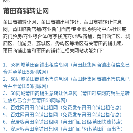
网。
莆田商铺转让网
莆田商铺转让网，莆田商铺出租转让，莆田商铺转让信息
网，莆田临街店铺/商业街门面房/专业市场/购物中心/社区底
商门脸房/商业综合体/写字楼底商/地铁商铺，莆田涵江区、城
厢区、仙游县、荔城区、秀屿区等地区有关莆田商铺出租、
莆田商铺出售和莆田商铺转让相关网站功能如下：
1、58同城莆田商铺出租信息网（莆田赶集网商铺出租信息已
合并至莆田58同城网）
2、58同城莆田商铺出售信息网（莆田赶集网商铺出售信息已
合并至莆田58同城网）
3、58同城莆田商铺生意转让信息网（莆田赶集网商铺生意转
让信息已合并至莆田58同城网）
4、百姓网莆田商铺出租网（免费发布莆田商铺出租信息）
5、百姓网莆田商铺出售网（免费发布莆田商铺出售信息）
6、安居客莆田商铺出租网（莆田门面出租/莆田快速转店）
7、安居客莆田商铺出售网（莆田门面转让/莆田门面出售）