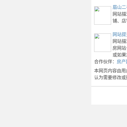
眉山二
网站描
铺、店
网站提
网站描
房网站
或如果
合作伙伴：
房产
本网页内容由用
认为需要修改或