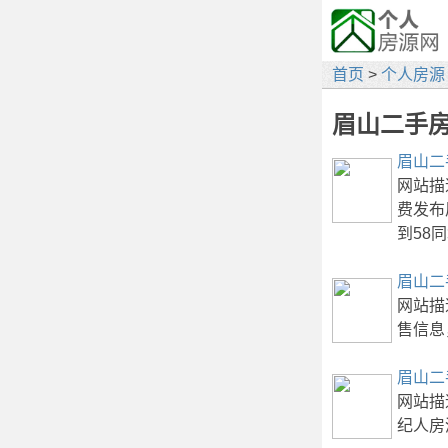
首页
>
个人房源
眉山二手
眉山二
网站描
费发布
到58
眉山二
网站描
售信息
眉山二
网站描
纪人房