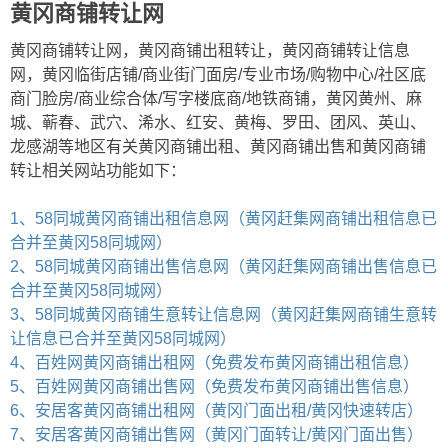
黄冈商铺转让网
黄冈商铺转让网，黄冈商铺出租转让，黄冈商铺转让信息
网，黄冈临街店铺/商业街门面房/专业市场/购物中心/社区底
商门脸房/商业综合体/写字楼底商/地铁商铺，黄冈黄州、麻
城、蕲春、武穴、浠水、红安、黄梅、罗田、团风、英山、
龙感湖等地区有关黄冈商铺出租、黄冈商铺出售和黄冈商铺
转让相关网站功能如下：
1、58同城黄冈商铺出租信息网（黄冈赶集网商铺出租信息已
合并至黄冈58同城网）
2、58同城黄冈商铺出售信息网（黄冈赶集网商铺出售信息已
合并至黄冈58同城网）
3、58同城黄冈商铺生意转让信息网（黄冈赶集网商铺生意转
让信息已合并至黄冈58同城网）
4、百姓网黄冈商铺出租网（免费发布黄冈商铺出租信息）
5、百姓网黄冈商铺出售网（免费发布黄冈商铺出售信息）
6、安居客黄冈商铺出租网（黄冈门面出租/黄冈快速转店）
7、安居客黄冈商铺出售网（黄冈门面转让/黄冈门面出售）