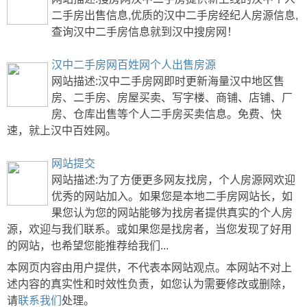
二手房出售信息,优质的汉中二手房经纪人房源信息,
查询汉中二手房信息就到汉中搜房网！
汉中二手房网百姓网个人出售房源
网站描述:汉中二手房网即时更新海量汉中地区售
房、二手房、房屋买卖、写字楼、商铺、店铺、厂
房、仓库出售等个人二手房买卖信息。免费、快
速，就上汉中百姓网。
网站提交
网站描述:为了方便更多网友找房，个人房源网欢迎
优秀的网站加入。如果您是本地二手房网站长，如
果您认为您的网站能够为找房者提供真实的个人房
源，欢迎与我们联系。或如果您是找房者，当您发现了好用
的网站，也希望您能推荐给我们...
本网页内容由用户提供，不代表本网站观点。本网站不对上
述内容的真实性和时效性负责，如您认为需要修改或删除，
请
联系我们
处理。