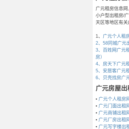
广元租房信息网
小户型出租房/
天区等地区有关
1、
广元个人租
2、58同城广
3、百姓网广元租房子
房）
4、房天下广元
5、安居客广元
6、贝壳找房广
广元房屋出
•
广元个人租房
•
广元门面出租
•
广元商铺出租
•
广元厂房出租
•
广元写字楼出