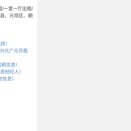
/一室一厅出租/
溪县、元坝区、朝
租房）
4000元广元月租
出租信息）
租房经纪人）
房信息）