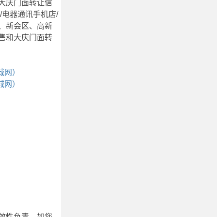
大庆门面转让信
/电器通讯手机店/
区、新会区、高新
售和大庆门面转
城网）
城网）
效性负责，如您