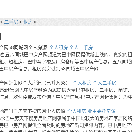
>
二手房
>
租房
>
网
产网58同城网个人房源
个人租房
个人二手房
述:五八同城巴中房产网频道为巴中网民提供新上线的、真实的
租、短租房、巴中写字楼及厂房仓库等巴中房产信息，五八同城
巴中房产信息，租房买房就到58同城巴中房产网...
产网赶集网个人房源（已并入58）
个人租房
个人二手房
述:赶集网巴中房产频道为您提供大量巴中租房、二手房、商铺
信息，欢迎免费发布查询巴中房产信息-巴中房产网赶集网：为生活
地产门户房天下搜房网个人房源
个人租房
业主委托房源
述:巴中房天下搜房房地产网隶属于中国比较大的房地产家居网
房巴中房产网提供全面及时的房地产新闻资讯内容，巴中房地产