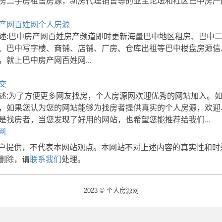
房二手房租售房源，新房代理销售等的业主论坛和社区巴中房产
产网百姓网个人房源
述:巴中房产网百姓房产频道即时更新海量巴中地区租房、巴中
、巴中写字楼、商铺、店铺、厂房、仓库出租等巴中楼盘房源信
，就上巴中房产网百姓网...
交
述:为了方便更多网友找房，个人房源网欢迎优秀的网站加入。
，如果您认为您的网站能够为找房者提供真实的个人房源，欢迎
是找房者，当您发现了好用的网站，也希望您能推荐给我们...
网
户提供，不代表本网站观点。本网站不对上述内容的真实性和时
删除，请
联系我们
处理。
2023 © 个人房源网