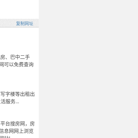
租房、巴中二手
网可以免费查询
、写字楼等出租出
服务...
络平台搜房网，房
信息网网上浏览