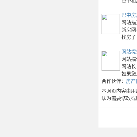
巴中租
巴中房
网站描
新房网
找房子
网站提
网站描
网站长
如果您
合作伙伴：
房产
本网页内容由用
认为需要修改或