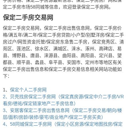
手房价格、保定二手房源最新信息、保定二手房房产网和保
定二手房市场58同城等信息，欢迎登录保定二手房网。
保定二手房交易网
保定二手房交易网，保定二手房出售信息网，保定二手房价
格/满五年/满二年/保定二手房贷款/小户型/别墅洋房/保定二手
房过户/网签资金托管/保定房东急售二手房，保定竞秀区、清
苑区、莲池区、徐水区、满城区、涞水、涿州、高碑店、易
县、博野县、唐县、涞源县、曲阳县、高阳县、定兴县、望
都县、顺平县、蠡县、阜平县、安国市、定州市等地区有关
保定二手房出售信息和保定二手房交易信息相关网站功能如
下：
1、
保定个人二手房网
2、贝壳找房保定二手房网（保定真房源/保定中介二手房/VR
看房/德祐/保定链家地产二手房信息）
3、安居客保定二手房出售信息网（保定二手房交易/朝向/楼
层/面积/房龄/装修/豪宅/商业地产/保定二手房买卖）
4、58同城保定二手房网（保定小区房源/保定地图找房/保定